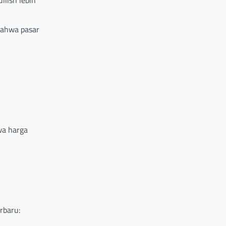
lish lebih
 bahwa pasar
a harga
rbaru: