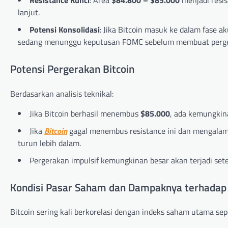
Resistance Kunci
: Area
$84.800 – $85.000
menjadi resis
lanjut.
Potensi Konsolidasi
: Jika Bitcoin masuk ke dalam fase a
sedang menunggu keputusan FOMC sebelum membuat perge
Potensi Pergerakan Bitcoin
Berdasarkan analisis teknikal:
Jika Bitcoin berhasil menembus
$85.000
, ada kemungkina
Jika
Bitcoin
gagal menembus resistance ini dan mengalami
turun lebih dalam.
Pergerakan impulsif kemungkinan besar akan terjadi se
Kondisi Pasar Saham dan Dampaknya terhadap 
Bitcoin sering kali berkorelasi dengan indeks saham utama s