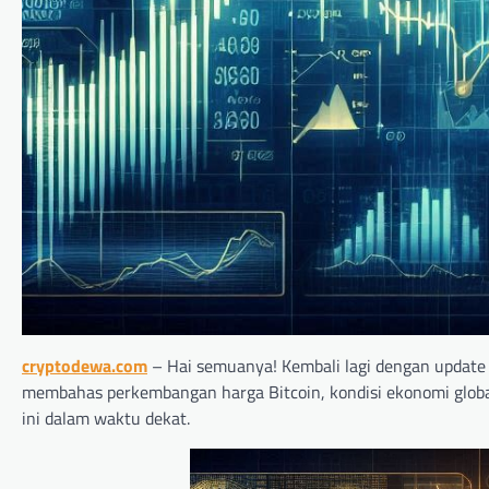
cryptodewa.com
– Hai semuanya! Kembali lagi dengan update t
membahas perkembangan harga Bitcoin, kondisi ekonomi global
ini dalam waktu dekat.