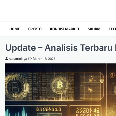
Skip
to
content
HOME
CRYPTO
KONDISI MARKET
SAHAM
TEC
Update – Analisis Terbaru
susantojaya
March 18, 2025