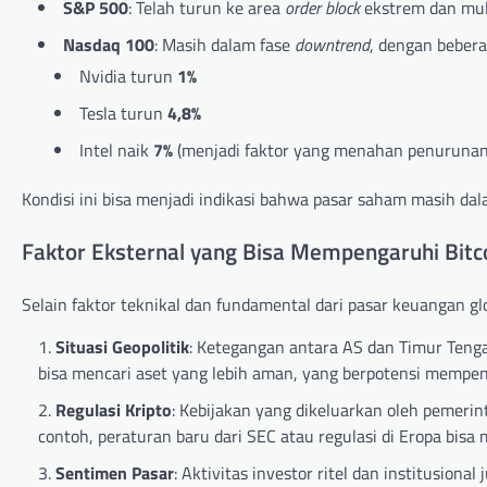
S&P 500
: Telah turun ke area
order block
ekstrem dan mu
Nasdaq 100
: Masih dalam fase
downtrend
, dengan beber
Nvidia turun
1%
Tesla turun
4,8%
Intel naik
7%
(menjadi faktor yang menahan penurunan 
Kondisi ini bisa menjadi indikasi bahwa pasar saham masih dal
Faktor Eksternal yang Bisa Mempengaruhi Bitc
Selain faktor teknikal dan fundamental dari pasar keuangan glo
Situasi Geopolitik
: Ketegangan antara AS dan Timur Tenga
bisa mencari aset yang lebih aman, yang berpotensi mempen
Regulasi Kripto
: Kebijakan yang dikeluarkan oleh pemerin
contoh, peraturan baru dari SEC atau regulasi di Eropa bis
Sentimen Pasar
: Aktivitas investor ritel dan institusio