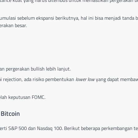
tance kuat yang harus ditembus untuk memastikan pergerakan bul
kumulasi sebelum ekspansi berikutnya, hal ini bisa menjadi tanda
rakan besar.
n pergerakan bullish lebih lanjut.
 rejection, ada risiko pembentukan
lower low
yang dapat membaw
telah keputusan FOMC.
Bitcoin
eperti S&P 500 dan Nasdaq 100. Berikut beberapa perkembangan te