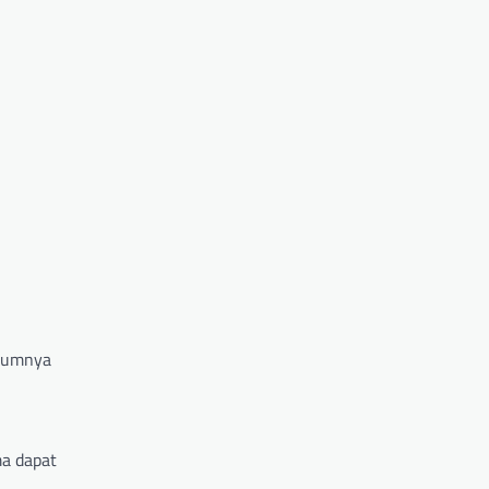
elumnya
ma dapat