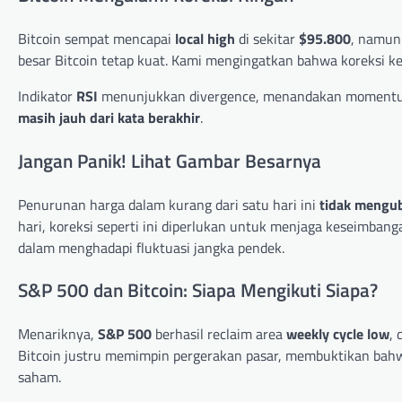
Bitcoin sempat mencapai
local high
di sekitar
$95.800
, namun
besar Bitcoin tetap kuat. Kami mengingatkan bahwa koreksi kec
Indikator
RSI
menunjukkan divergence, menandakan momentum 
masih jauh dari kata berakhir
.
Jangan Panik! Lihat Gambar Besarnya
Penurunan harga dalam kurang dari satu hari ini
tidak mengub
hari, koreksi seperti ini diperlukan untuk menjaga keseimban
dalam menghadapi fluktuasi jangka pendek.
S&P 500 dan Bitcoin: Siapa Mengikuti Siapa?
Menariknya,
S&P 500
berhasil reclaim area
weekly cycle low
,
Bitcoin justru memimpin pergerakan pasar, membuktikan bah
saham.