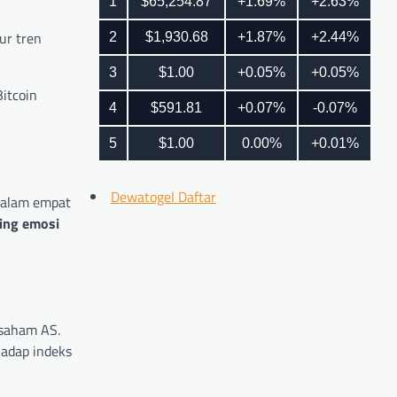
ur tren
itcoin
Dewatogel Daftar
 dalam empat
cing emosi
 saham AS.
hadap indeks