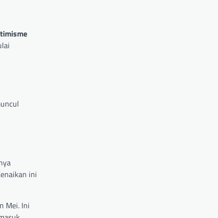
timisme
lai
muncul
tnya
enaikan ini
 Mei. Ini
 masuk,