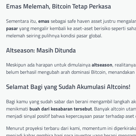
Emas Melemah, Bitcoin Tetap Perkasa
Sementara itu,
emas
sebagai safe haven asset justru mengala
pasar
yang mengalir kembali ke aset-aset berisiko seperti sa
melemah seiring pulihnya kondisi pasar global.
Altseason: Masih Ditunda
Meskipun ada harapan untuk dimulainya
altseason
, realitany
belum berhasil mengubah arah dominasi Bitcoin, menandakan a
Selamat Bagi yang Sudah Akumulasi Altcoins!
Bagi kamu yang sudah sabar dan berani mengambil langkah akum
menikmati
buah dari kesabaran tersebut
. Banyak altcoin ut
menjadi sinyal positif bahwa kepercayaan pasar terhadap aset
Menurut proyeksi terbaru dari kami, momentum ini diperkirak
menjadi kabar gembira bagi para investor yang berani mengam