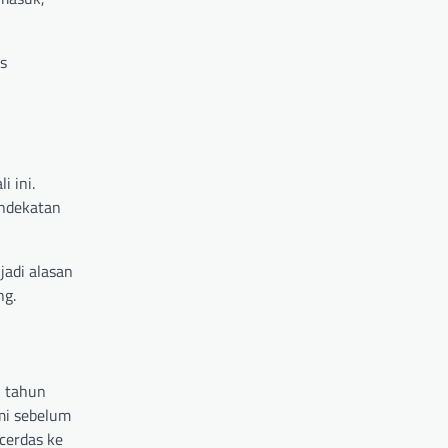
ns
i ini.
endekatan
adi alasan
ng.
 tahun
mi sebelum
cerdas ke