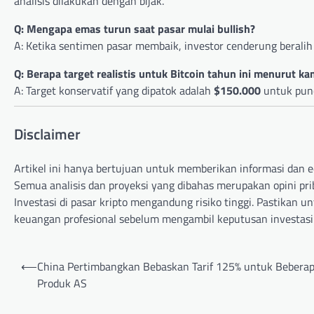
analisis dilakukan dengan bijak.
Q: Mengapa emas turun saat pasar mulai bullish?
A: Ketika sentimen pasar membaik, investor cenderung beralih d
Q: Berapa target realistis untuk Bitcoin tahun ini menurut ka
A: Target konservatif yang dipatok adalah
$150.000
untuk punca
Disclaimer
Artikel ini hanya bertujuan untuk memberikan informasi dan e
Semua analisis dan proyeksi yang dibahas merupakan opini prib
Investasi di pasar kripto mengandung risiko tinggi. Pastikan u
keuangan profesional sebelum mengambil keputusan investasi
Post
⟵
China Pertimbangkan Bebaskan Tarif 125% untuk Bebera
navigation
Produk AS