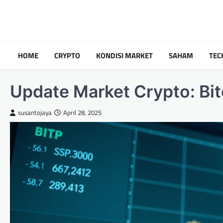
Skip
to
content
HOME
CRYPTO
KONDISI MARKET
SAHAM
TEC
Update Market Crypto: Bit
susantojaya
April 28, 2025