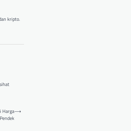
an kripto.
sihat
i Harga
⟶
 Pendek