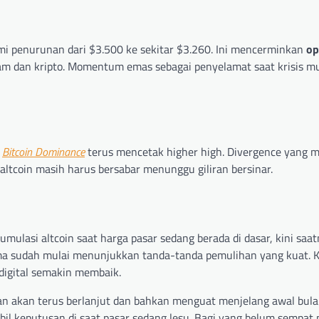
mi penurunan dari $3.500 ke sekitar $3.260. Ini mencerminkan
op
ham dan kripto. Momentum emas sebagai penyelamat saat krisis mu
a
Bitcoin Dominance
terus mencetak higher high. Divergence yang 
ltcoin masih harus bersabar menunggu giliran bersinar.
ulasi altcoin saat harga pasar sedang berada di dasar, kini saa
ama sudah mulai menunjukkan tanda-tanda pemulihan yang kuat. K
 digital semakin membaik.
an akan terus berlanjut dan bahkan menguat menjelang awal bulan
bil keputusan di saat pasar sedang lesu. Bagi yang belum sempat