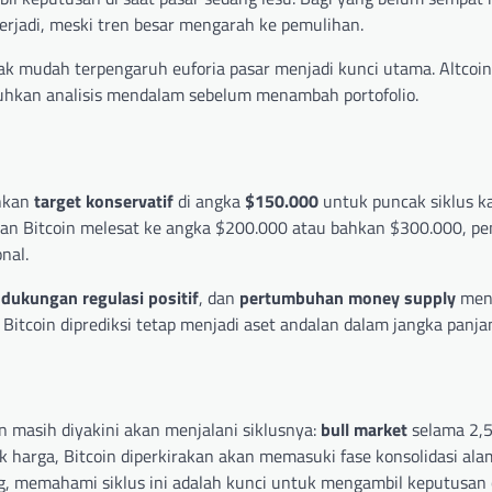
 terjadi, meski tren besar mengarah ke pemulihan.
tidak mudah terpengaruh euforia pasar menjadi kunci utama. Altcoi
uhkan analisis mendalam sebelum menambah portofolio.
ankan
target konservatif
di angka
$150.000
untuk puncak siklus kal
an Bitcoin melesat ke angka $200.000 atau bahkan $300.000, p
nal.
,
dukungan regulasi positif
, dan
pertumbuhan money supply
menj
itcoin diprediksi tetap menjadi aset andalan dalam jangka panja
n masih diyakini akan menjalani siklusnya:
bull market
selama 2,5
 harga, Bitcoin diperkirakan akan memasuki fase konsolidasi ala
ang, memahami siklus ini adalah kunci untuk mengambil keputusan 