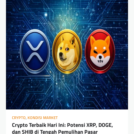
CRYPTO
,
KONDISI MARKET
Crypto Terbaik Hari Ini: Potensi XRP, DOGE,
dan SHIB di Tengah Pemulihan Pasar