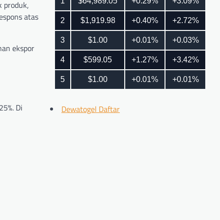
k produk,
respons atas
nan ekspor
25%. Di
Dewatogel Daftar