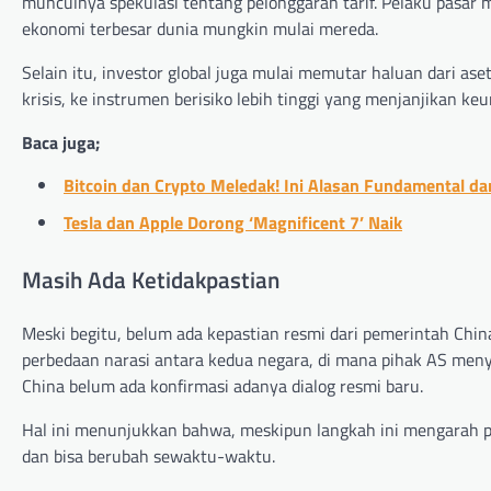
munculnya spekulasi tentang pelonggaran tarif. Pelaku pasar m
ekonomi terbesar dunia mungkin mulai mereda.
Selain itu, investor global juga mulai memutar haluan dari as
krisis, ke instrumen berisiko lebih tinggi yang menjanjikan ke
Baca juga;
Bitcoin dan Crypto Meledak! Ini Alasan Fundamental da
Tesla dan Apple Dorong ‘Magnificent 7’ Naik
Masih Ada Ketidakpastian
Meski begitu, belum ada kepastian resmi dari pemerintah Chin
perbedaan narasi antara kedua negara, di mana pihak AS men
China belum ada konfirmasi adanya dialog resmi baru.
Hal ini menunjukkan bahwa, meskipun langkah ini mengarah 
dan bisa berubah sewaktu-waktu.