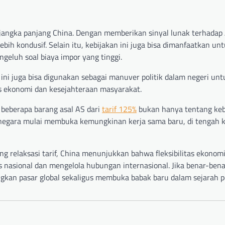
is jangka panjang China. Dengan memberikan sinyal lunak terhadap
ih kondusif. Selain itu, kebijakan ini juga bisa dimanfaatkan un
eluh soal biaya impor yang tinggi.
ni juga bisa digunakan sebagai manuver politik dalam negeri unt
s ekonomi dan kesejahteraan masyarakat.
eberapa barang asal AS dari
tarif 125%
bukan hanya tentang keb
a negara mulai membuka kemungkinan kerja sama baru, di tengah 
g relaksasi tarif, China menunjukkan bahwa fleksibilitas ekonom
s nasional dan mengelola hubungan internasional. Jika benar-bena
nangkan pasar global sekaligus membuka babak baru dalam sejarah