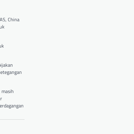
 AS, China
tuk
uk
ijakan
ketegangan
i masih
r
 perdagangan