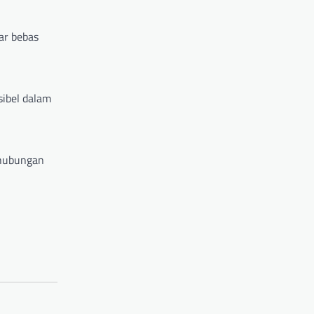
ar bebas
sibel dalam
 hubungan