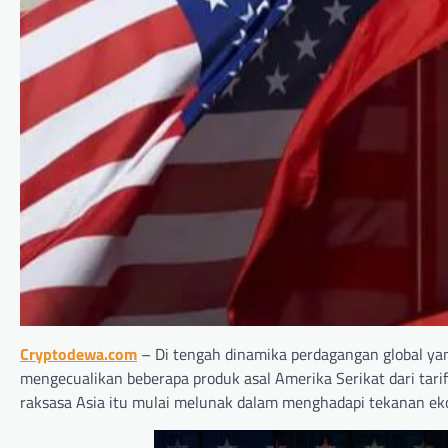
Cryptodewa.com
– Di tengah dinamika perdagangan global y
mengecualikan beberapa produk asal Amerika Serikat dari tari
raksasa Asia itu mulai melunak dalam menghadapi tekanan e