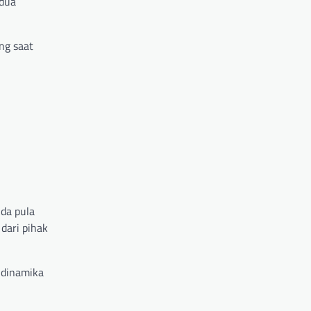
 dua
ng saat
Ada pula
dari pihak
 dinamika