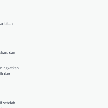
gantikan
tekan, dan
eningkatkan
tik dan
if setelah