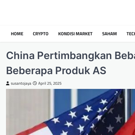
Skip
to
content
HOME
CRYPTO
KONDISI MARKET
SAHAM
TEC
China Pertimbangkan Beba
Beberapa Produk AS
susantojaya
April 25, 2025