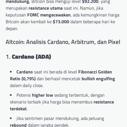
mendukung
, Bitcoin bisa menguji level
$92.200
, yang
merupakan
resistance utama
saat ini. Namun, jika
keputusan
FOMC mengecewakan
, ada kemungkinan harga
Bitcoin akan kembali ke
$73.000
dalam beberapa hari ke
depan.
Altcoin: Analisis Cardano, Arbitrum, dan Pixel
1.
Cardano (ADA)
Cardano
saat ini berada di level
Fibonacci Golden
Ratio (0,79%)
dan berhasil mencetak
bullish engulfing
dalam daily close.
Potensi
higher low
sedang terbentuk, dengan
skenario terbaik jika harga bisa menembus
resistance
terdekat
.
Jika sentimen pasar mendukung, ada peluang
rebound
dalam jangka pendek.