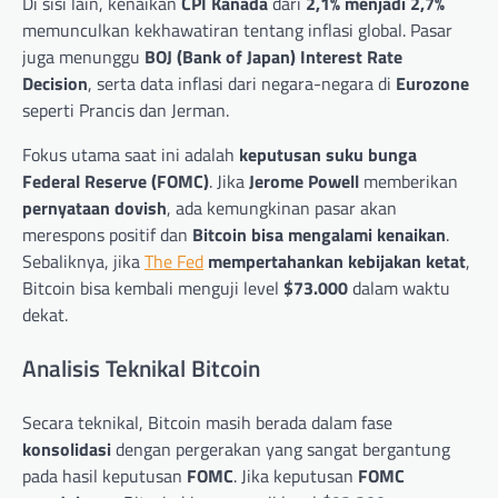
Di sisi lain, kenaikan
CPI Kanada
dari
2,1% menjadi 2,7%
memunculkan kekhawatiran tentang inflasi global. Pasar
juga menunggu
BOJ (Bank of Japan) Interest Rate
Decision
, serta data inflasi dari negara-negara di
Eurozone
seperti Prancis dan Jerman.
Fokus utama saat ini adalah
keputusan suku bunga
Federal Reserve (FOMC)
. Jika
Jerome Powell
memberikan
pernyataan dovish
, ada kemungkinan pasar akan
merespons positif dan
Bitcoin bisa mengalami kenaikan
.
Sebaliknya, jika
The Fed
mempertahankan kebijakan ketat
,
Bitcoin bisa kembali menguji level
$73.000
dalam waktu
dekat.
Analisis Teknikal Bitcoin
Secara teknikal, Bitcoin masih berada dalam fase
konsolidasi
dengan pergerakan yang sangat bergantung
pada hasil keputusan
FOMC
. Jika keputusan
FOMC