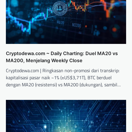
Cryptodewa.com ~ Daily Charting: Duel MA20 vs
MA200, Menjelang Weekly Close
Cryptodewa.com | Ringkasan non-promosi dari transkrip:
kapitalisasi pasar naik ~1% (±US$3,71T), BTC berduel
dengan MA20 (resistensi) vs MA200 (dukungan), sambil…