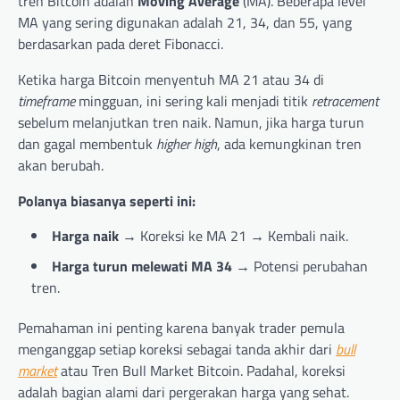
tren Bitcoin adalah
Moving Average
(MA). Beberapa level
MA yang sering digunakan adalah 21, 34, dan 55, yang
berdasarkan pada deret Fibonacci.
Ketika harga Bitcoin menyentuh MA 21 atau 34 di
timeframe
mingguan, ini sering kali menjadi titik
retracement
sebelum melanjutkan tren naik. Namun, jika harga turun
dan gagal membentuk
higher high
, ada kemungkinan tren
akan berubah.
Polanya biasanya seperti ini:
Harga naik
→ Koreksi ke MA 21 → Kembali naik.
Harga turun melewati MA 34
→ Potensi perubahan
tren.
Pemahaman ini penting karena banyak trader pemula
menganggap setiap koreksi sebagai tanda akhir dari
bull
market
atau Tren Bull Market Bitcoin. Padahal, koreksi
adalah bagian alami dari pergerakan harga yang sehat.