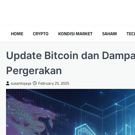
Skip
to
content
HOME
CRYPTO
KONDISI MARKET
SAHAM
TEC
Update Bitcoin dan Dampa
Pergerakan
susantojaya
February 25, 2025