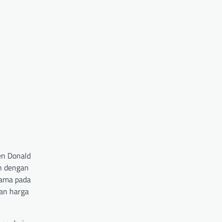
en Donald
n dengan
tama pada
an harga