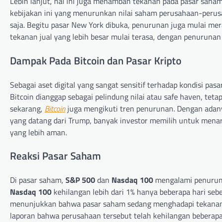
Lebih lanjut, hal ini juga menambah tekanan pada pasar saham g
kebijakan ini yang menurunkan nilai saham perusahaan-perusah
saja. Begitu pasar New York dibuka, penurunan juga mulai m
tekanan jual yang lebih besar mulai terasa, dengan penurunan
Dampak Pada Bitcoin dan Pasar Kripto
Sebagai aset digital yang sangat sensitif terhadap kondisi pasa
Bitcoin dianggap sebagai pelindung nilai atau safe haven, tetap
sekarang,
Bitcoin
juga mengikuti tren penurunan. Dengan adany
yang datang dari Trump, banyak investor memilih untuk menar
yang lebih aman.
Reaksi Pasar Saham
Di pasar saham,
S&P 500
dan
Nasdaq 100
mengalami penurun
Nasdaq 100
kehilangan lebih dari 1% hanya beberapa hari s
menunjukkan bahwa pasar saham sedang menghadapi tekanan b
laporan bahwa perusahaan tersebut telah kehilangan beberapa