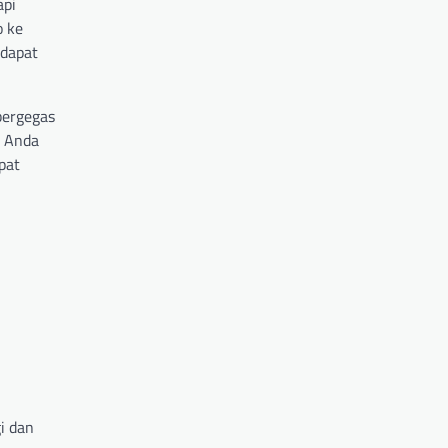
api
o ke
 dapat
bergegas
a Anda
pat
i dan