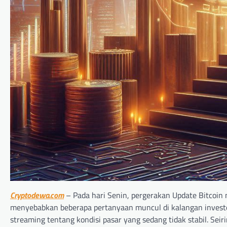
Cryptodewa.com
– Pada hari Senin, pergerakan Update Bitcoi
menyebabkan beberapa pertanyaan muncul di kalangan investor
streaming tentang kondisi pasar yang sedang tidak stabil. Seir