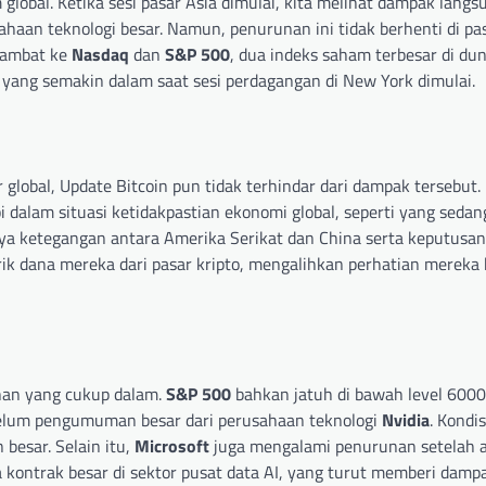
lobal. Ketika sesi pasar Asia dimulai, kita melihat dampak langs
aan teknologi besar. Namun, penurunan ini tidak berhenti di pa
erambat ke
Nasdaq
dan
S&P 500
, dua indeks saham terbesar di dun
 yang semakin dalam saat sesi perdagangan di New York dimulai.
r global, Update Bitcoin pun tidak terhindar dari dampak tersebut.
i dalam situasi ketidakpastian ekonomi global, seperti yang sedang
a ketegangan antara Amerika Serikat dan China serta keputusan 
ik dana mereka dari pasar kripto, mengalihkan perhatian mereka 
an yang cukup dalam.
S&P 500
bahkan jatuh di bawah level 600
ebelum pengumuman besar dari perusahaan teknologi
Nvidia
. Kondis
esar. Selain itu,
Microsoft
juga mengalami penurunan setelah 
 kontrak besar di sektor pusat data AI, yang turut memberi damp