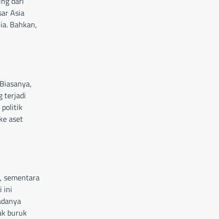
ung dari
sar Asia
ia. Bahkan,
 Biasanya,
 terjadi
politik
ke aset
0, sementara
i ini
adanya
ak buruk