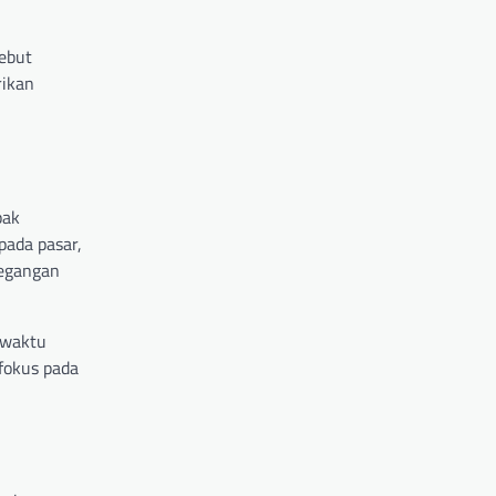
ebut
rikan
pak
pada pasar,
tegangan
 waktu
 fokus pada