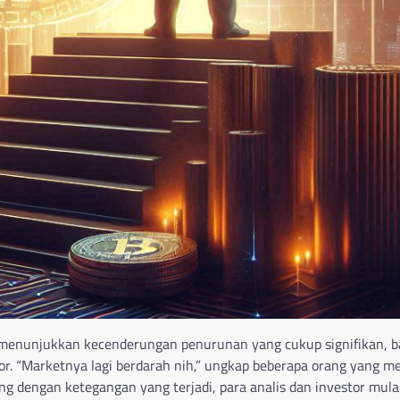
n menunjukkan kecenderungan penurunan yang cukup signifikan, 
. “Marketnya lagi berdarah nih,” ungkap beberapa orang yang men
ing dengan ketegangan yang terjadi, para analis dan investor mula