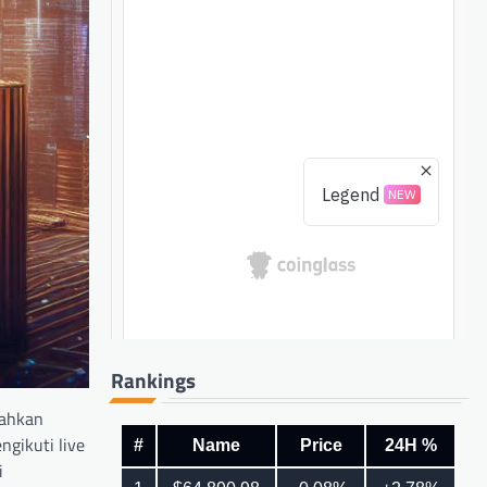
Rankings
bahkan
gikuti live
i