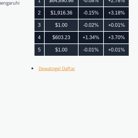
pengaruhi
Dewatogel Daftar