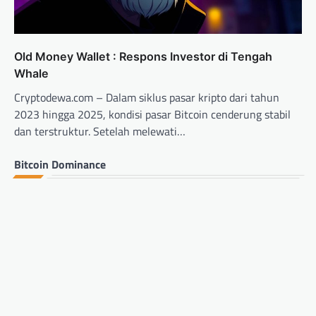
Old Money Wallet : Respons Investor di Tengah
Whale
Cryptodewa.com – Dalam siklus pasar kripto dari tahun
2023 hingga 2025, kondisi pasar Bitcoin cenderung stabil
dan terstruktur. Setelah melewati…
Bitcoin Dominance