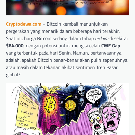
Cryptodewa.com
– Bitcoin kembali menunjukkan
pergerakan yang menarik dalam beberapa hari terakhir.
Saat ini, harga Bitcoin sedang dalam tahap
reclaim
di sekitar
$84.000
, dengan potensi untuk mengisi celah
CME Gap
yang terbentuk pada hari Senin. Namun, pertanyaannya
adalah: apakah Bitcoin benar-benar akan pulih sepenuhnya
atau masih dalam tekanan akibat sentimen Tren Pasar
global?