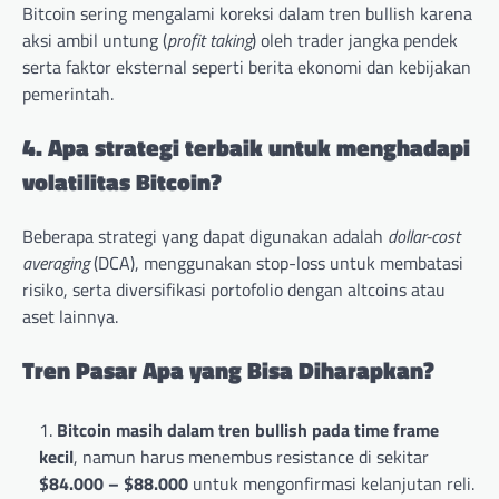
Bitcoin sering mengalami koreksi dalam tren bullish karena
aksi ambil untung (
profit taking
) oleh trader jangka pendek
serta faktor eksternal seperti berita ekonomi dan kebijakan
pemerintah.
4. Apa strategi terbaik untuk menghadapi
volatilitas Bitcoin?
Beberapa strategi yang dapat digunakan adalah
dollar-cost
averaging
(DCA), menggunakan stop-loss untuk membatasi
risiko, serta diversifikasi portofolio dengan altcoins atau
aset lainnya.
Tren Pasar Apa yang Bisa Diharapkan?
Bitcoin masih dalam tren bullish pada time frame
kecil
, namun harus menembus resistance di sekitar
$84.000 – $88.000
untuk mengonfirmasi kelanjutan reli.