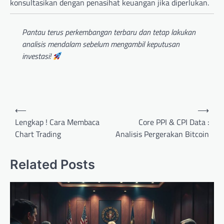
konsultasikan dengan penasihat keuangan jika diperlukan.
Pantau terus perkembangan terbaru dan tetap lakukan
analisis mendalam sebelum mengambil keputusan
investasi!
Post
⟵
⟶
navigation
Lengkap ! Cara Membaca
Core PPI & CPI Data :
Chart Trading
Analisis Pergerakan Bitcoin
Related Posts