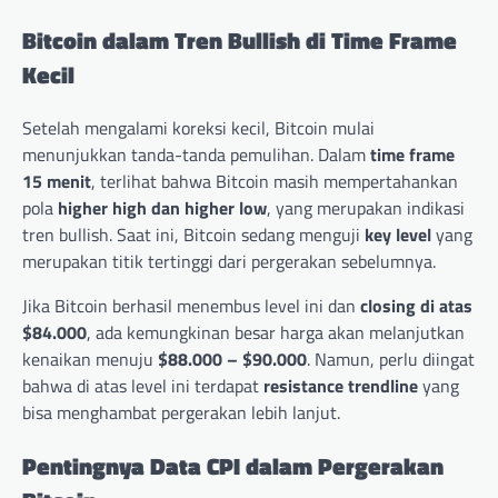
Bitcoin dalam Tren Bullish di Time Frame
Kecil
Setelah mengalami koreksi kecil, Bitcoin mulai
menunjukkan tanda-tanda pemulihan. Dalam
time frame
15 menit
, terlihat bahwa Bitcoin masih mempertahankan
pola
higher high dan higher low
, yang merupakan indikasi
tren bullish. Saat ini, Bitcoin sedang menguji
key level
yang
merupakan titik tertinggi dari pergerakan sebelumnya.
Jika Bitcoin berhasil menembus level ini dan
closing di atas
$84.000
, ada kemungkinan besar harga akan melanjutkan
kenaikan menuju
$88.000 – $90.000
. Namun, perlu diingat
bahwa di atas level ini terdapat
resistance trendline
yang
bisa menghambat pergerakan lebih lanjut.
Pentingnya Data CPI dalam Pergerakan