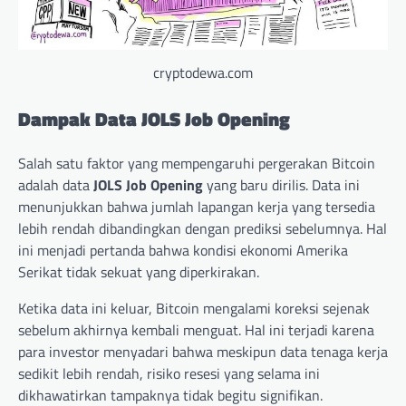
cryptodewa.com
Dampak Data JOLS Job Opening
Salah satu faktor yang mempengaruhi pergerakan Bitcoin
adalah data
JOLS Job Opening
yang baru dirilis. Data ini
menunjukkan bahwa jumlah lapangan kerja yang tersedia
lebih rendah dibandingkan dengan prediksi sebelumnya. Hal
ini menjadi pertanda bahwa kondisi ekonomi Amerika
Serikat tidak sekuat yang diperkirakan.
Ketika data ini keluar, Bitcoin mengalami koreksi sejenak
sebelum akhirnya kembali menguat. Hal ini terjadi karena
para investor menyadari bahwa meskipun data tenaga kerja
sedikit lebih rendah, risiko resesi yang selama ini
dikhawatirkan tampaknya tidak begitu signifikan.