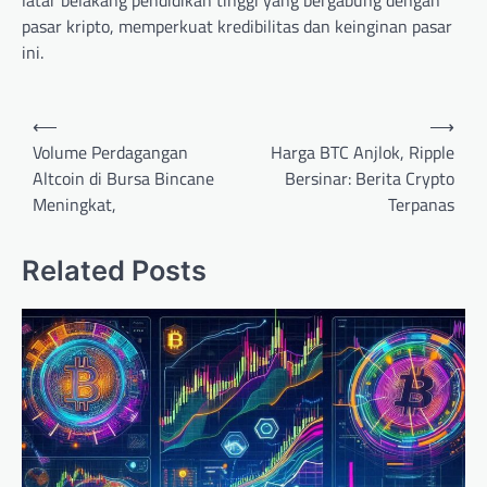
latar belakang pendidikan tinggi yang bergabung dengan
pasar kripto, memperkuat kredibilitas dan keinginan pasar
ini.
Post
⟵
⟶
navigation
Volume Perdagangan
Harga BTC Anjlok, Ripple
Altcoin di Bursa Bincane
Bersinar: Berita Crypto
Meningkat,
Terpanas
Related Posts