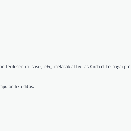
terdesentralisasi (DeFi), melacak aktivitas Anda di berbagai prot
pulan likuiditas.