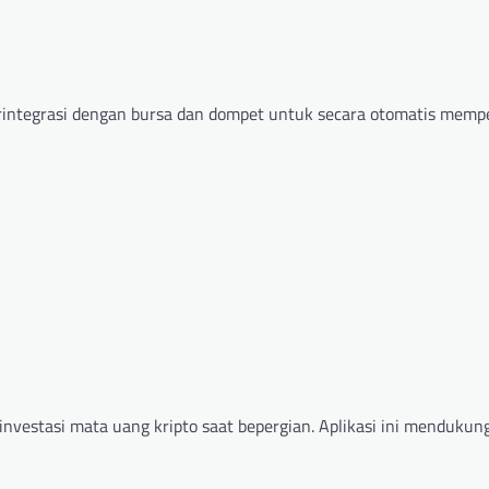
rintegrasi dengan bursa dan dompet untuk secara otomatis memp
nvestasi mata uang kripto saat bepergian. Aplikasi ini mendukung