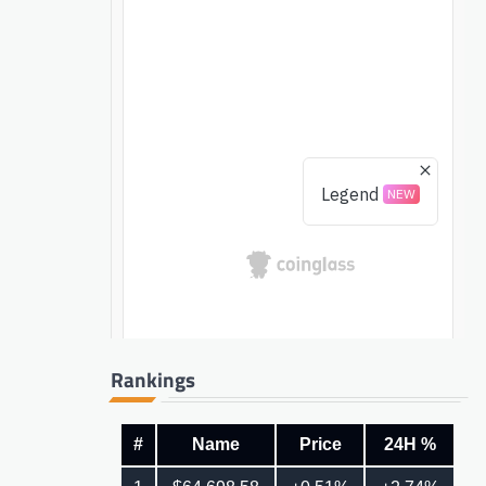
Rankings