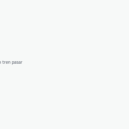
 tren pasar