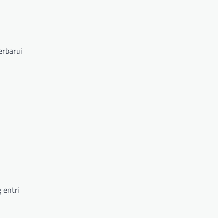
erbarui
 entri