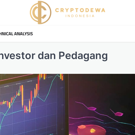
HNICAL ANALYSIS
 Investor dan Pedagang