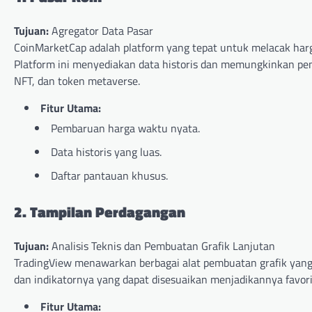
Tujuan:
Agregator Data Pasar
CoinMarketCap adalah platform yang tepat untuk melacak harga
Platform ini menyediakan data historis dan memungkinkan pen
NFT, dan token metaverse.
Fitur Utama:
Pembaruan harga waktu nyata.
Data historis yang luas.
Daftar pantauan khusus.
2. Tampilan Perdagangan
Tujuan:
Analisis Teknis dan Pembuatan Grafik Lanjutan
TradingView menawarkan berbagai alat pembuatan grafik yang
dan indikatornya yang dapat disesuaikan menjadikannya favori
Fitur Utama: