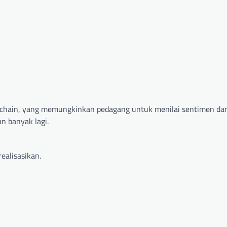
kchain, yang memungkinkan pedagang untuk menilai sentimen dan
an banyak lagi.
ealisasikan.