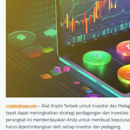
cryptodewa.com
– Alat Kripto Terbaik untuk Investor dan Ped
tepat dapat meningkatkan strategi perdagangan dan investasi An
perangkat ini memberdayakan Anda untuk membuat keputusan ya
harus dipertimbangkan oleh setiap investor dan pedagang.