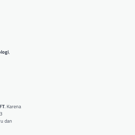
logi
,
NFT
. Karena
b3
ru dan