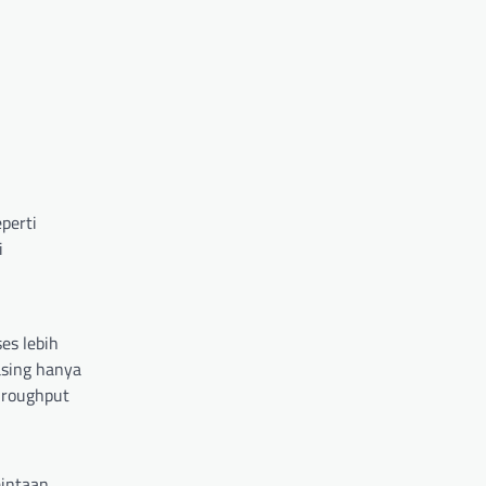
perti
i
s lebih
asing hanya
hroughput
mintaan