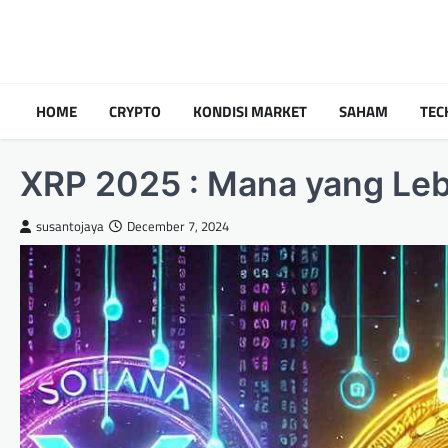
Skip
to
content
HOME
CRYPTO
KONDISI MARKET
SAHAM
TEC
XRP 2025 : Mana yang Leb
susantojaya
December 7, 2024