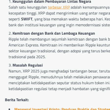
Keunggulan dalam Pembayaran Lintas Negara
Salah satu keunggulan
terbesar XRP
adalah kemampuannya 
kecepatan tinggi. XRP dapat mengirimkan uang antar negara
seperti
SWIFT
, yang bisa memakan waktu beberapa hari. Ke
bank dan institusi keuangan yang ingin memodernisasi sis
Kemitraan dengan Bank dan Lembaga Keuangan
Ripple telah membangun sejumlah kemitraan dengan bank be
American Express. Kemitraan ini memberikan Ripple keuntu
sektor keuangan tradisional, dengan adopsi yang terus ber
tradisional pada 2025.
Masalah Regulasi
Namun, XRP 2025 juga menghadapi tantangan besar, terut
menggugat Ripple, menuduhnya telah melakukan penawaran s
menciptakan ketidakpastian seputar status hukum token in
ketidakpastian regulasi tetap menjadi hambatan yang signi
Berita Terkait:
Mengenal Investasi Kripto: Panduan Praktis dan Strateg