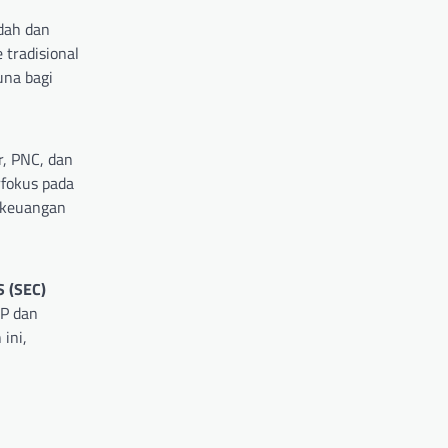
dah dan
tradisional
una bagi
, PNC, dan
rfokus pada
m keuangan
S (SEC)
RP dan
ini,