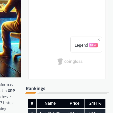
nformasi
Rankings
dan
XRP
n besar
P? Untuk
ing.