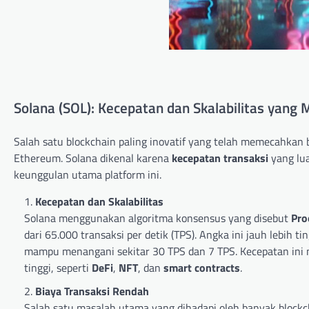
Solana (SOL): Kecepatan dan Skalabilitas yan
Salah satu blockchain paling inovatif yang telah memecahkan b
Ethereum. Solana dikenal karena
kecepatan transaksi
yang lua
keunggulan utama platform ini.
Kecepatan dan Skalabilitas
Solana menggunakan algoritma konsensus yang disebut
Pro
dari 65.000 transaksi per detik (TPS). Angka ini jauh lebih
mampu menangani sekitar 30 TPS dan 7 TPS. Kecepatan ini
tinggi, seperti
DeFi
,
NFT
, dan
smart contracts
.
Biaya Transaksi Rendah
Salah satu masalah utama yang dihadapi oleh banyak block