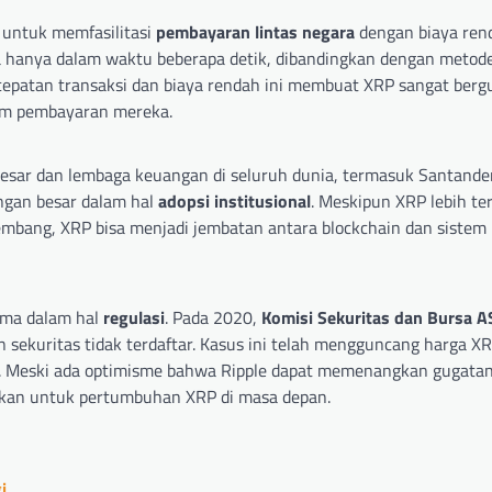
untuk memfasilitasi
pembayaran lintas negara
dengan biaya ren
 hanya dalam waktu beberapa detik, dibandingkan dengan metode 
cepatan transaksi dan biaya rendah ini membuat XRP sangat berg
tem pembayaran mereka.
sar dan lembaga keuangan di seluruh dunia, termasuk Santander
ngan besar dalam hal
adopsi institusional
. Meskipun XRP lebih te
kembang, XRP bisa menjadi jembatan antara blockchain dan siste
ama dalam hal
regulasi
. Pada 2020,
Komisi Sekuritas dan Bursa A
ekuritas tidak terdaftar. Kasus ini telah mengguncang harga X
i. Meski ada optimisme bahwa Ripple dapat memenangkan gugatan 
fikan untuk pertumbuhan XRP di masa depan.
i