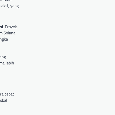
saksi, yang
si
. Proyek-
em Solana
angka
yang
ma lebih
ra cepat
obal