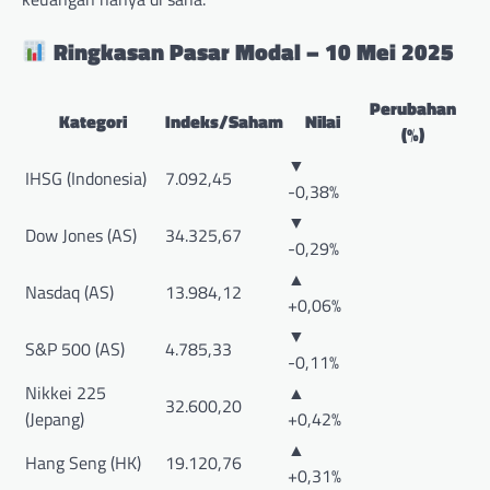
Ringkasan Pasar Modal – 10 Mei 2025
Perubahan
Kategori
Indeks/Saham
Nilai
(%)
▼
IHSG (Indonesia)
7.092,45
-0,38%
▼
Dow Jones (AS)
34.325,67
-0,29%
▲
Nasdaq (AS)
13.984,12
+0,06%
▼
S&P 500 (AS)
4.785,33
-0,11%
Nikkei 225
▲
32.600,20
(Jepang)
+0,42%
▲
Hang Seng (HK)
19.120,76
+0,31%