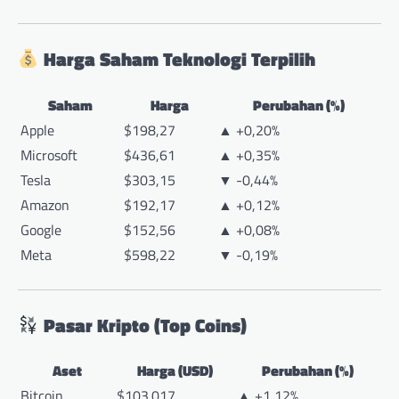
Harga Saham Teknologi Terpilih
Saham
Harga
Perubahan (%)
Apple
$198,27
▲ +0,20%
Microsoft
$436,61
▲ +0,35%
Tesla
$303,15
▼ -0,44%
Amazon
$192,17
▲ +0,12%
Google
$152,56
▲ +0,08%
Meta
$598,22
▼ -0,19%
Pasar Kripto (Top Coins)
Aset
Harga (USD)
Perubahan (%)
Bitcoin
$103.017
▲ +1,12%