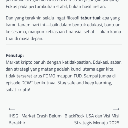
Fokus pada pertumbuhan stabil, bukan hasil instan.
Dan yang terakhir, selalu ingat filosofi
tabur tuai
: apa yang
kamu tanam hari ini—baik dalam bentuk edukasi, bantuan
ke sesama, maupun kebiasaan finansial sehat—akan kamu
tuai di masa depan.
Penutup:
Market kripto penuh dengan ketidakpastian. Edukasi, sabar,
dan strategi yang matang adalah kunci utama agar kita
tidak terseret arus FOMO maupun FUD. Sampai jumpa di
episode DCWT berikutnya. Stay safe and keep learning,
sobat kripto!
Post
⟵
⟶
navigation
IHSG : Market Crash Belum
BlackRock USA dan Visi Misi
Berakhir
Strategis Menuju 2025