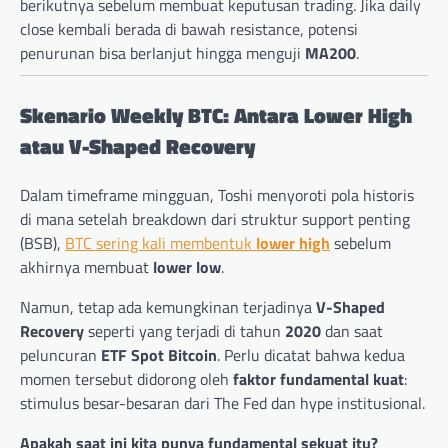
berikutnya sebelum membuat keputusan trading. Jika daily
close kembali berada di bawah resistance, potensi
penurunan bisa berlanjut hingga menguji
MA200
.
Skenario Weekly BTC: Antara Lower High
atau V-Shaped Recovery
Dalam timeframe mingguan, Toshi menyoroti pola historis
di mana setelah breakdown dari struktur support penting
(BSB),
BTC sering kali membentuk
lower high
sebelum
akhirnya membuat
lower low
.
Namun, tetap ada kemungkinan terjadinya
V-Shaped
Recovery
seperti yang terjadi di tahun
2020
dan saat
peluncuran
ETF Spot Bitcoin
. Perlu dicatat bahwa kedua
momen tersebut didorong oleh
faktor fundamental kuat
:
stimulus besar-besaran dari The Fed dan hype institusional.
Apakah saat ini kita punya fundamental sekuat itu?