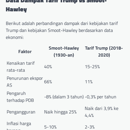
Hawley
Berikut adalah perbandingan dampak dari kebijakan tarif
Trump dan kebijakan Smoot-Hawley berdasarkan data
ekonomi:
Smoot-Hawley
Tarif Trump (2018-
Faktor
(1930-an)
2020)
Kenaikan tarif
40%
15-25%
rata-rata
Penurunan ekspor
66%
11%
AS
Pengaruh
-8% (dalam 3 tahun)
-0,3% per tahun
terhadap PDB
Naik dari 3,9% ke
Pengangguran
Naik hingga 25%
4,4%
Inflasi harga
5-10%
2-3%