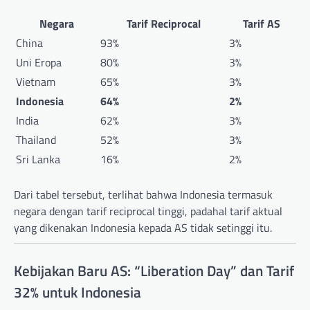
Negara
Tarif Reciprocal
Tarif AS
China
93%
3%
Uni Eropa
80%
3%
Vietnam
65%
3%
Indonesia
64%
2%
India
62%
3%
Thailand
52%
3%
Sri Lanka
16%
2%
Dari tabel tersebut, terlihat bahwa Indonesia termasuk
negara dengan tarif reciprocal tinggi, padahal tarif aktual
yang dikenakan Indonesia kepada AS tidak setinggi itu.
Kebijakan Baru AS: “Liberation Day” dan Tarif
32% untuk Indonesia