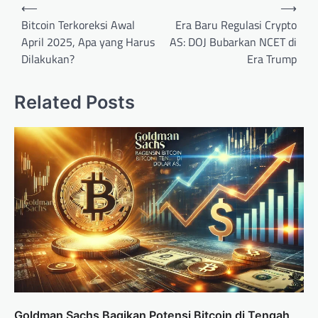
Post
⟵
⟶
navigation
Bitcoin Terkoreksi Awal
Era Baru Regulasi Crypto
April 2025, Apa yang Harus
AS: DOJ Bubarkan NCET di
Dilakukan?
Era Trump
Related Posts
Goldman Sachs Bagikan Potensi Bitcoin di Tengah