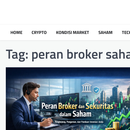
Skip
to
content
HOME
CRYPTO
KONDISI MARKET
SAHAM
TEC
Tag:
peran broker sa