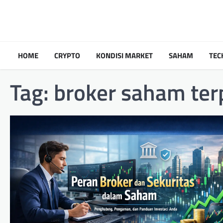
Skip
to
content
HOME
CRYPTO
KONDISI MARKET
SAHAM
TEC
Tag:
broker saham ter