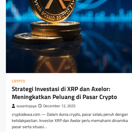
CRYPTO
Strategi Investasi di XRP dan Axelor:
Meningkatkan Peluang di Pasar Crypto
susantojaya
December 12, 2025
cryptodewa.com — Dalam dunia crypto, pasar selalu penuh dengan
ketidakpastian. Investor XRP dan Axelor perlu memahami dinamika
pasar serta situasi…